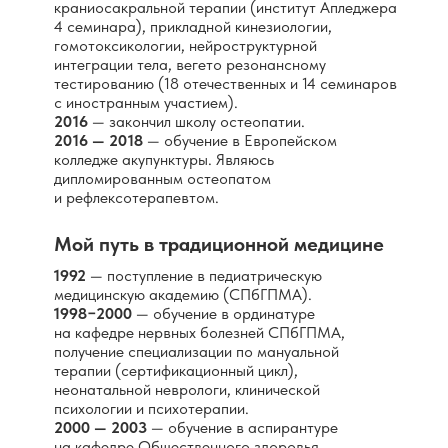
краниосакральной терапии (институт Апледжера
4 семинара), прикладной кинезиологии,
гомотоксикологии, нейроструктурной
интеграции тела, вегето резонансному
тестированию (18 отечественных и 14 семинаров
с иностранным участием).
2016
— закончил школу остеопатии.
2016 — 2018
— обучение в Европейском
колледже акупунктуры. Являюсь
дипломированным остеопатом
и рефлексотерапевтом.
Мой путь в традиционной медицине
1992
— поступление в педиатрическую
медицинскую академию (СПбГПМА).
1998−2000
— обучение в ординатуре
на кафедре нервных болезней СПбГПМА,
получение специализации по мануальной
терапии (сертификационный цикл),
неонатальной неврологи, клинической
психологии и психотерапии.
2000 — 2003
— обучение в аспирантуре
на кафедре Общественного здоровья